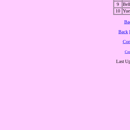
9
Bel
10
Yue
Ba
Back
Cont
Cre
Last Up