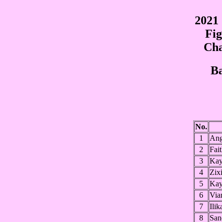
2021
Fig
Cha
Ba
No.
1
Ang
2
Fai
3
Ka
4
Zix
5
Kay
6
Via
7
Ili
8
Sa